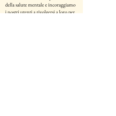
della salute mentale e incoraggiamo
i nostri utenti a rivolgersi a loro per
qualsiasi percorso clinico.
INFORMATIVA SULLA PRIVACY
info@celafaccio.com